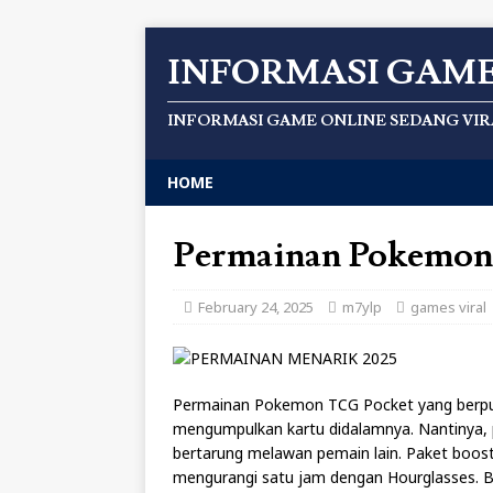
INFORMASI GAME
INFORMASI GAME ONLINE SEDANG VIR
HOME
Permainan Pokemon
February 24, 2025
m7ylp
games viral
Permainan Pokemon TCG Pocket yang berpusa
mengumpulkan kartu didalamnya. Nantinya,
bertarung melawan pemain lain. Paket booster
mengurangi satu jam dengan Hourglasses. B