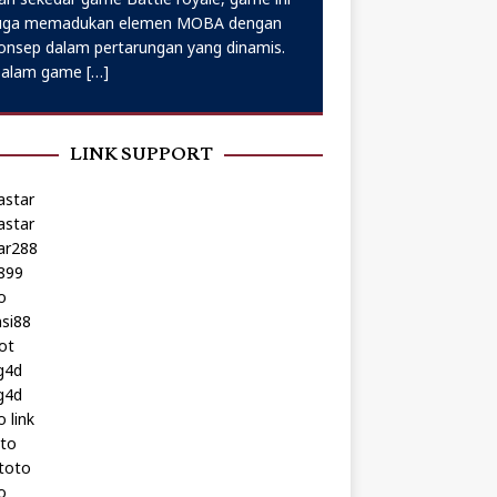
uga memadukan elemen MOBA dengan
onsep dalam pertarungan yang dinamis.
alam game
[…]
LINK SUPPORT
astar
astar
ar288
899
o
si88
ot
g4d
g4d
o link
to
toto
o