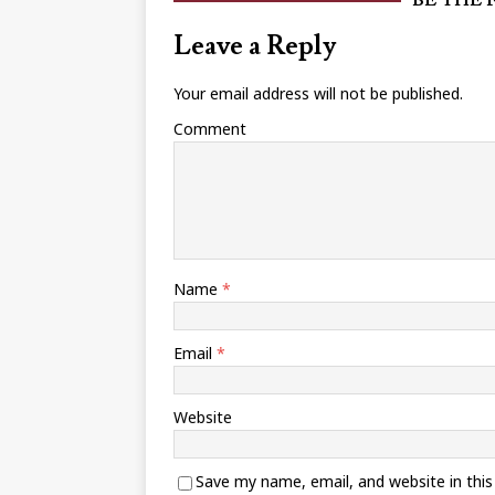
BE THE 
Leave a Reply
Your email address will not be published.
Comment
Name
*
Email
*
Website
Save my name, email, and website in thi