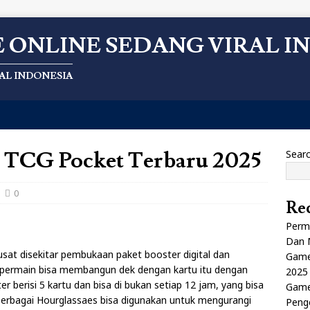
 ONLINE SEDANG VIRAL I
AL INDONESIA
 TCG Pocket Terbaru 2025
Sear
0
Rec
Perm
Dan 
t disekitar pembukaan paket booster digital dan
Game
 permain bisa membangun dek dengan kartu itu dengan
2025
 berisi 5 kartu dan bisa di bukan setiap 12 jam, yang bisa
Game
erbagai Hourglassaes bisa digunakan untuk mengurangi
Peng