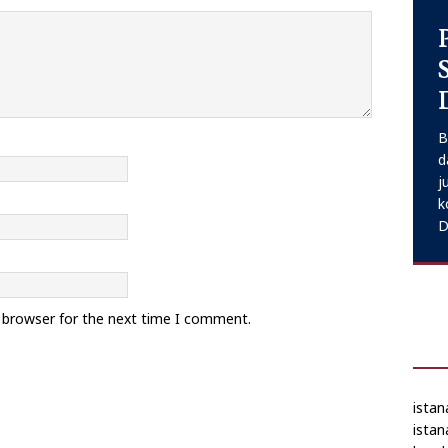
G
F
M
B
K
R
y
d
a
b
p
j
y
P
u
k
t
b
m
D
m
b
d
m
b
s browser for the next time I comment.
istan
istan