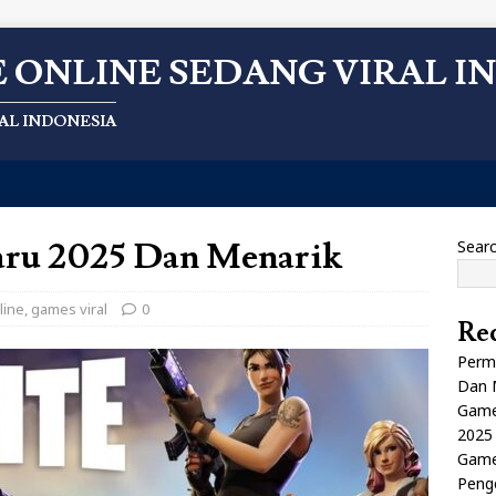
 ONLINE SEDANG VIRAL I
AL INDONESIA
aru 2025 Dan Menarik
Sear
line
,
games viral
0
Rec
Perm
Dan 
Game
2025
Game
Peng