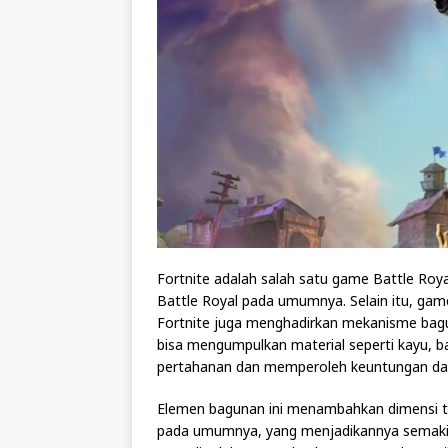
Fortnite adalah salah satu game Battle Roy
Battle Royal pada umumnya. Selain itu, ga
Fortnite juga menghadirkan mekanisme bagu
bisa mengumpulkan material seperti kayu, b
pertahanan dan memperoleh keuntungan dal
Elemen bagunan ini menambahkan dimensi tak
pada umumnya, yang menjadikannya semakin