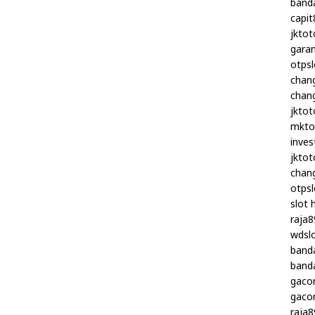
band
capit
jktot
garan
otpsl
chan
chan
jktot
mkto
inves
jktot
chan
otpsl
slot 
raja8
wdslo
band
band
gaco
gaco
raja8