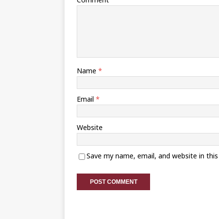
Name
*
Email
*
Website
Save my name, email, and website in thi