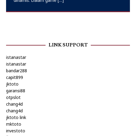
dinamis. Dalam game
merupakan pilihan yang terbaik
[…]
[…]
disekitar pembukaan paket booster digital dan
mengandalkan aksi
[…]
mengumpulkan kartu didalamnya. Nantinya, permain
bisa membangun dek dengan kartu itu dengan
bertarung
[…]
LINK SUPPORT
istanastar
istanastar
bandar288
capit899
jktoto
garansi88
otpslot
chang4d
chang4d
jktoto link
mktoto
investoto